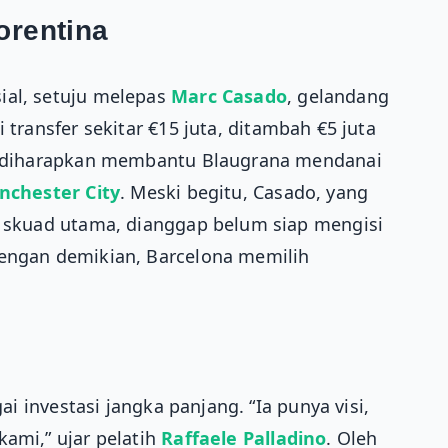
orentina
ial, setuju melepas
Marc Casado
, gelandang
 transfer sekitar €15 juta, ditambah €5 juta
ni diharapkan membantu Blaugrana mendanai
nchester City
. Meski begitu, Casado, yang
k skuad utama, dianggap belum siap mengisi
Dengan demikian, Barcelona memilih
gai investasi jangka panjang. “Ia punya visi,
kami,” ujar pelatih
Raffaele Palladino
. Oleh