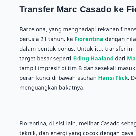
Transfer Marc Casado ke Fi
Barcelona, yang menghadapi tekanan finans
berusia 21 tahun, ke
Fiorentina
dengan nilai
dalam bentuk bonus. Untuk itu, transfer i
target besar seperti
Erling Haaland
dari
Ma
tampil impresif di tim B dan sesekali masu
peran kunci di bawah asuhan
Hansi Flick
. 
menguangkan bakatnya.
Fiorentina, di sisi lain, melihat Casado seba
teknik, dan energi yang cocok dengan gaya 