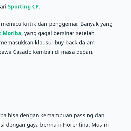
ari
Sporting CP
.
 memicu kritik dari penggemar. Banyak yang
ix Moriba
, yang gagal bersinar setelah
 memasukkan klausul buy-back dalam
awa Casado kembali di masa depan.
erba bisa dengan kemampuan passing dan
asi dengan gaya bermain Fiorentina. Musim