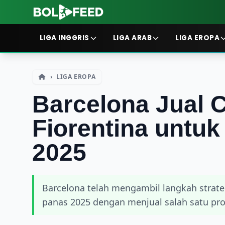
LIGA INGGRIS
LIGA ARAB
LIGA EROPA
›
LIGA EROPA
Barcelona Jual 
Fiorentina untuk
2025
Barcelona telah mengambil langkah strate
panas 2025 dengan menjual salah satu pro