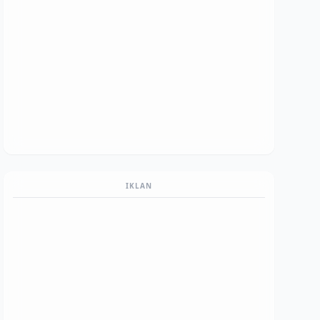
IKLAN