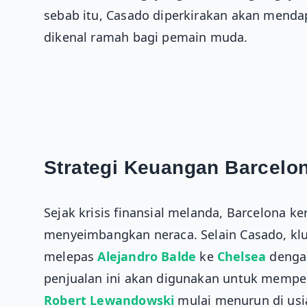
sebab itu, Casado diperkirakan akan mendap
dikenal ramah bagi pemain muda.
Strategi Keuangan Barcelo
Sejak krisis finansial melanda, Barcelona 
menyeimbangkan neraca. Selain Casado, k
melepas
Alejandro Balde
ke
Chelsea
dengan
penjualan ini akan digunakan untuk memper
Robert Lewandowski
mulai menurun di usia