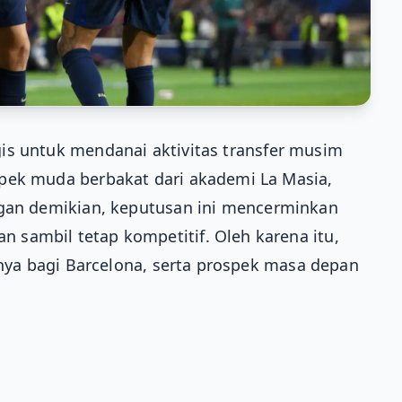
is untuk mendanai aktivitas transfer musim
pek muda berbakat dari akademi La Masia,
ngan demikian, keputusan ini mencerminkan
sambil tetap kompetitif. Oleh karena itu,
knya bagi Barcelona, serta prospek masa depan