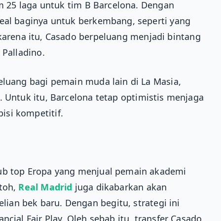
am 25 laga untuk tim B Barcelona. Dengan
deal baginya untuk berkembang, seperti yang
 karena itu, Casado berpeluang menjadi bintang
 Palladino.
eluang bagi pemain muda lain di La Masia,
. Untuk itu, Barcelona tetap optimistis menjaga
si kompetitif.
lub top Eropa yang menjual pemain akademi
ntoh,
Real Madrid
juga dikabarkan akan
an bek baru. Dengan begitu, strategi ini
cial Fair Play. Oleh sebab itu, transfer Casado