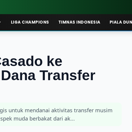
LIGA CHAMPIONS
TIMNAS INDONESIA
PIALA DUN
Casado ke
 Dana Transfer
gis untuk mendanai aktivitas transfer musim
spek muda berbakat dari ak...