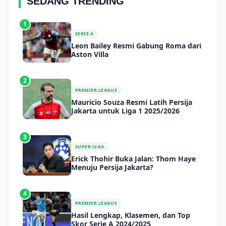
SEDANG TRENDING
1
SERIE A
Leon Bailey Resmi Gabung Roma dari
Aston Villa
2
PREMIER LEAGUE
Mauricio Souza Resmi Latih Persija
Jakarta untuk Liga 1 2025/2026
3
SUPER LIGA
Erick Thohir Buka Jalan: Thom Haye
Menuju Persija Jakarta?
4
PREMIER LEAGUE
Hasil Lengkap, Klasemen, dan Top
Skor Serie A 2024/2025