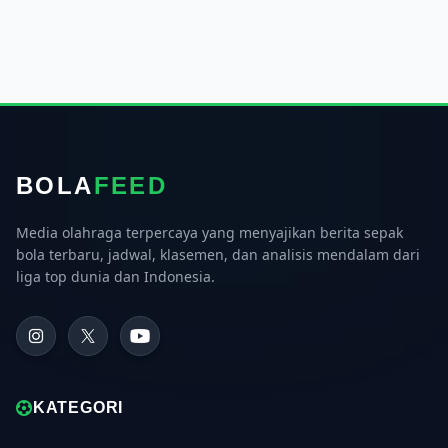
BOLA
FEED
Media olahraga terpercaya yang menyajikan berita sepak
bola terbaru, jadwal, klasemen, dan analisis mendalam dari
liga top dunia dan Indonesia.
KATEGORI