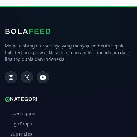
BOLA
FEED
Media olahraga terpercaya yang menyajikan berita sepak
bola terbaru, jadwal, klasemen, dan analisis mendalam dari
liga top dunia dan Indonesia.
KATEGORI
Liga Inggris
Liga Eropa
Super Liga