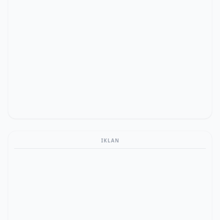
IKLAN