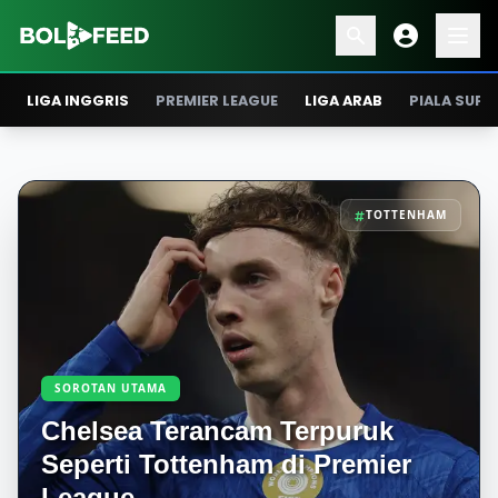
LIGA INGGRIS
PREMIER LEAGUE
LIGA ARAB
PIALA SUPE
TOTTENHAM
SOROTAN UTAMA
Chelsea Terancam Terpuruk
Seperti Tottenham di Premier
League