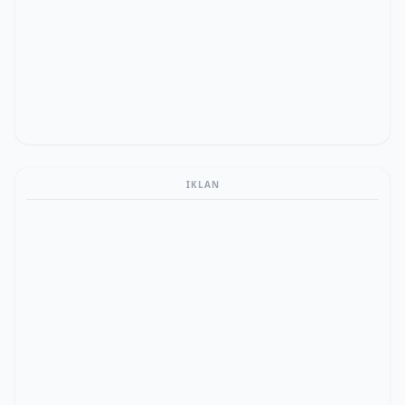
IKLAN