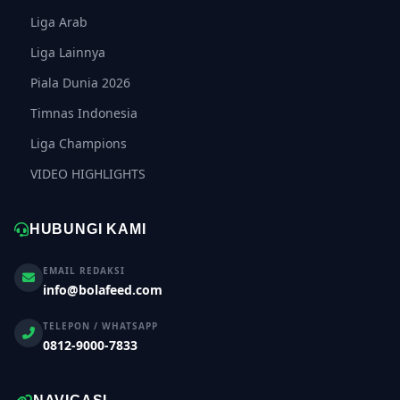
Liga Arab
Liga Lainnya
Piala Dunia 2026
Timnas Indonesia
Liga Champions
VIDEO HIGHLIGHTS
HUBUNGI KAMI
EMAIL REDAKSI
info@bolafeed.com
TELEPON / WHATSAPP
0812-9000-7833